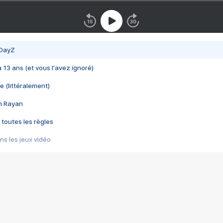
 DayZ
 a 13 ans (et vous l'avez ignoré)
e (littéralement)
im Rayan
 toutes les règles
s les jeux vidéo
us choquant de Rockstar ? - Le scandale BULLY
e plus moche de Steam
du RÊVE tourne au CAUCHEMAR
pendant 8 heures