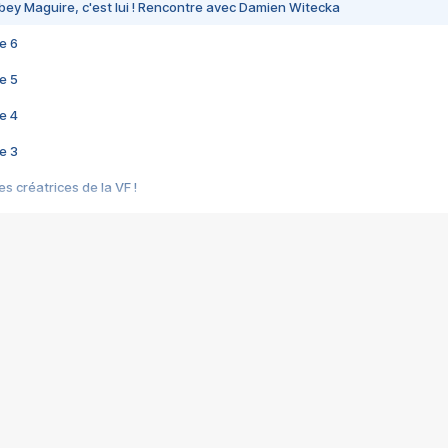
bey Maguire, c'est lui ! Rencontre avec Damien Witecka
e 6
e 5
e 4
e 3
s créatrices de la VF !
e 2
e 1
e Mektoub My Love arrive enfin ! Rencontre avec Shaïn Boumedine et Sal
i : après Toni en famille
elle réalise le bouleversant Dites lui que je l'aime
ais ! Rencontre autour de Vie privée de Rebecca Zlotowski
 de Marguerite, Grave... Rencontre avec Ella Rumpf