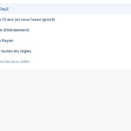
 DayZ
 a 13 ans (et vous l'avez ignoré)
e (littéralement)
im Rayan
 toutes les règles
s les jeux vidéo
us choquant de Rockstar ? - Le scandale BULLY
e plus moche de Steam
du RÊVE tourne au CAUCHEMAR
pendant 8 heures
it… à tort
umiliés par un jeu vidéo