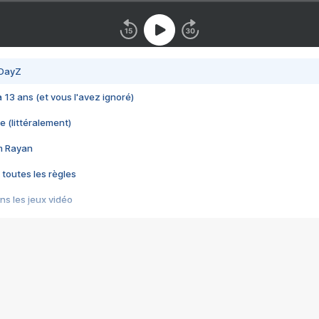
 DayZ
 a 13 ans (et vous l'avez ignoré)
e (littéralement)
im Rayan
 toutes les règles
s les jeux vidéo
us choquant de Rockstar ? - Le scandale BULLY
e plus moche de Steam
du RÊVE tourne au CAUCHEMAR
pendant 8 heures